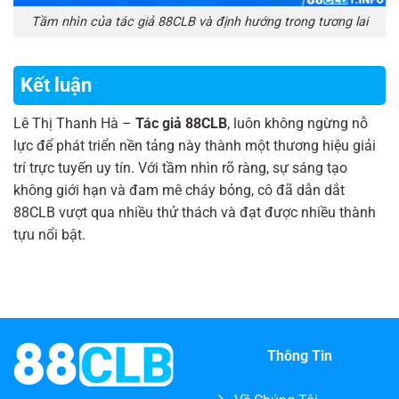
Tầm nhìn của tác giả 88CLB và định hướng trong tương lai
Kết luận
Lê Thị Thanh Hà –
Tác giả 88CLB
, luôn không ngừng nỗ
lực để phát triển nền tảng này thành một thương hiệu giải
trí trực tuyến uy tín. Với tầm nhìn rõ ràng, sự sáng tạo
không giới hạn và đam mê cháy bỏng, cô đã dẫn dắt
88CLB vượt qua nhiều thử thách và đạt được nhiều thành
tựu nổi bật.
Thông Tin