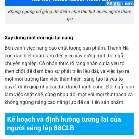
Không ngừng cố gắng để điểm chơi thu hút nhiều người tham
gia
Xây dựng một đội ngũ tài năng
Bên cạnh việc nâng cao chất lượng sản phẩm, Thanh Hà
còn đặc biệt quan tâm đến việc xây dựng một đội ngũ
chuyên nghiệp. Cô nhận thức rõ ràng nhân sự là yếu tố
then chốt để đảm bảo sự phát triển lâu dài, và việc tạo ra
một môi trường làm việc thân thiện, sáng tạo là yếu tố
quyết định giúp nhà cái đạt được thành công. Đội ngũ luôn
làm việc chặt chẽ, cùng nhau đối mặt với mọi thử thách và
không ngừng nâng cao năng lực để cải tiến sản phẩm.
Kế hoạch và định hướng tương lai của
người sáng lập 88CLB