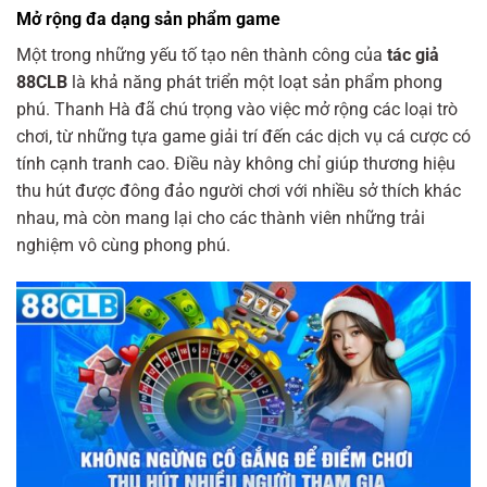
Mở rộng đa dạng sản phẩm game
Một trong những yếu tố tạo nên thành công của
tác giả
88CLB
là khả năng phát triển một loạt sản phẩm phong
phú. Thanh Hà đã chú trọng vào việc mở rộng các loại trò
chơi, từ những tựa game giải trí đến các dịch vụ cá cược có
tính cạnh tranh cao. Điều này không chỉ giúp thương hiệu
thu hút được đông đảo người chơi với nhiều sở thích khác
nhau, mà còn mang lại cho các thành viên những trải
nghiệm vô cùng phong phú.