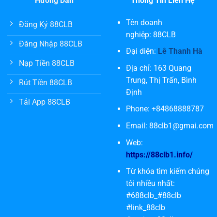
Hướng Dẫn
Thông Tin Liên Hệ
Tên doanh
Đăng Ký 88CLB
nghiệp: 88CLB
Đăng Nhập 88CLB
Đại diện:
Lê Thanh Hà
Nạp Tiền 88CLB
Địa chỉ: 163 Quang
Trung, Thị Trấn, Bình
Rút Tiền 88CLB
Định
Tải App 88CLB
Phone: +84868888787
Email:
88clb1@gmai.com
Web:
https://88clb1.info/
Từ khóa tìm kiếm chúng
tôi nhiều nhất:
#688clb_#88clb
#link_88clb