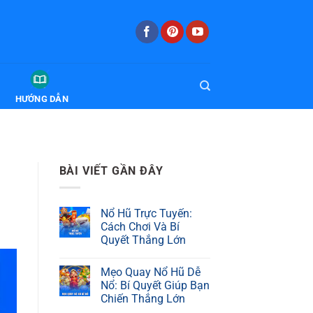
HƯỚNG DẪN
BÀI VIẾT GẦN ĐÂY
Nổ Hũ Trực Tuyến:
Cách Chơi Và Bí
Quyết Thắng Lớn
Mẹo Quay Nổ Hũ Dễ
Nổ: Bí Quyết Giúp Bạn
Chiến Thắng Lớn