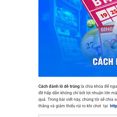
Cách đánh lô dễ trúng
là chìa khóa để ngư
đề hấp dẫn không chỉ bởi lợi nhuận lớn mà
quả. Trong bài viết này, chúng tôi sẽ chia
thắng và giảm thiểu rủi ro khi chơi tại
http