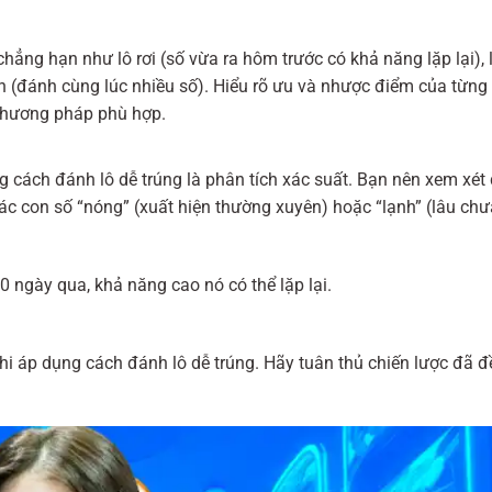
hẳng hạn như lô rơi (số vừa ra hôm trước có khả năng lặp lại), 
ên (đánh cùng lúc nhiều số). Hiểu rõ ưu và nhược điểm của từng
 phương pháp phù hợp.
g cách đánh lô dễ trúng là phân tích xác suất. Bạn nên xem xét
các con số “nóng” (xuất hiện thường xuyên) hoặc “lạnh” (lâu chư
10 ngày qua, khả năng cao nó có thể lặp lại.
hi áp dụng cách đánh lô dễ trúng. Hãy tuân thủ chiến lược đã đ