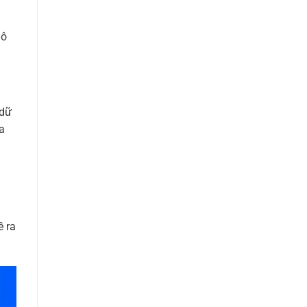
lô
 dữ
a
ề ra