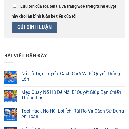
Lưu tên của tôi, email, và trang web trong trình duyệt
này cho lần bình luận kế tiếp của tôi.
BÀI VIẾT GẦN ĐÂY
Nổ Hũ Trực Tuyến: Cách Chơi Và Bí Quyết Thắng
Lớn
Mẹo Quay Nổ Hũ Dễ Nổ: Bí Quyết Giúp Bạn Chiến
Thắng Lớn
Tool Hack Nổ Hũ: Lợi Ích, Rủi Ro Và Cách Sử Dụng
An Toàn