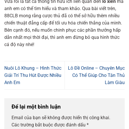
Vừa rồi là tất cả thông tin hữu ích liên quan đến
lô xiên
mà
anh em có thể tìm hiểu và tham khảo. Qua bài viết trên,
88CLB mong rằng cược thủ đã có thể sở hữu thêm nhiều
chiến thuật đẳng cấp để tối ưu hóa chiến thắng của mình.
Bên cạnh đó, nếu muốn chinh phục các phần thưởng hấp
dẫn nhất mọi thời đại, thì anh em đừng bỏ qua hình thức
cá độ này nhé!
Nuôi Lô Khung – Hình Thức
Lô Đề Online – Chuyên Mục
Giải Trí Thu Hút Được Nhiều
Có Thể Giúp Cho Tân Thủ
Anh Em
Làm Giàu
Để lại một bình luận
Email của bạn sẽ không được hiển thị công khai.
Các trường bắt buộc được đánh dấu
*