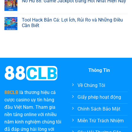
Nổ Hũ 88: Game Jackpot Đang Hot Nhất Hiện Nay
Tool Hack Bắn Cá: Lợi Ích, Rủi Ro và Những Điều
Cần Biết
Thông Tin
Về Chúng Tôi
8
8CLB
là thương hiệu cá
Giấy phép hoạt động
cược casino uy tín hàng
đầu Việt Nam. Tham gia
Chính Sách Bảo Mật
nền tảng online với nhiều
Miễn Trừ Trách Nhiệm
năm kinh nghiệm chúng tôi
đã đáp ứng hài lòng với