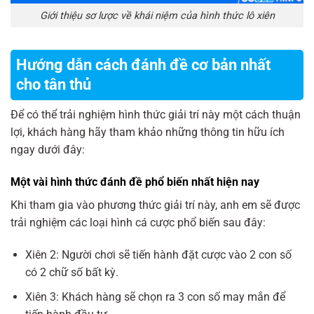
Giới thiệu sơ lược về khái niệm của hình thức lô xiên
Hướng dẫn cách đánh đề cơ bản nhất
cho tân thủ
Để có thể trải nghiệm hình thức giải trí này một cách thuận
lợi, khách hàng hãy tham khảo những thông tin hữu ích
ngay dưới đây:
Một vài hình thức đánh đề phổ biến nhất hiện nay
Khi tham gia vào phương thức giải trí này, anh em sẽ được
trải nghiệm các loại hình cá cược phổ biến sau đây:
Xiên 2: Người chơi sẽ tiến hành đặt cược vào 2 con số
có 2 chữ số bất kỳ.
Xiên 3: Khách hàng sẽ chọn ra 3 con số may mắn để